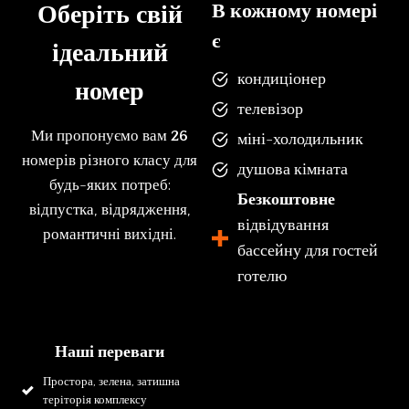
В кожному номері
Оберіть свій
є
ідеальний
кондиціонер
номер
телевізор
Ми пропонуємо вам
26
міні-холодильник
номерів різного класу для
душова кімната
будь-яких потреб:
Безкоштовне
відпустка, відрядження,
відвідування
романтичні вихідні.
бассейну для гостей
готелю
Наші переваги
Простора, зелена, затишна
теріторія комплексу