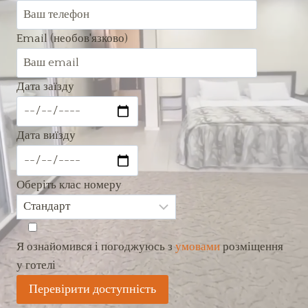
Email (необов'язково)
Дата заїзду
Дата виїзду
Оберіть клас номеру
Я ознайомився і погоджуюсь з
умовами
розміщення
у готелі