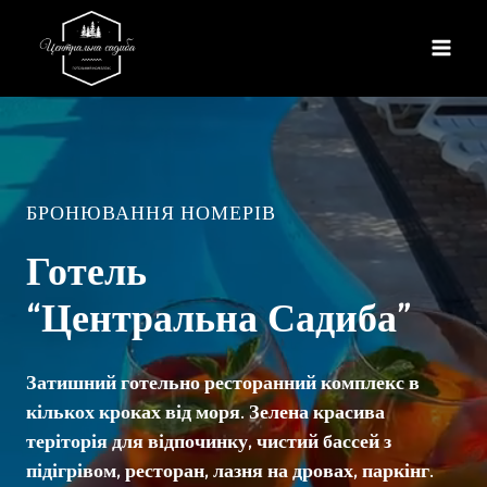
Перейти
до
вмісту
БРОНЮВАННЯ НОМЕРІВ
Готель
“Центральна Садиба”
Затишний готельно ресторанний комплекс в
кількох кроках від моря. Зелена красива
теріторія для відпочинку, чистий бассей з
підігрівом, ресторан, лазня на дровах, паркінг.